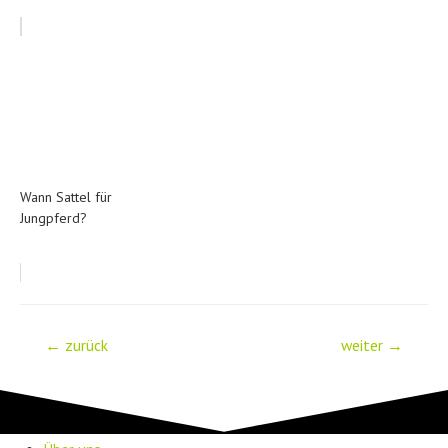
Wann Sattel für
Jungpferd?
Beitrags-
←
zurück
weiter
→
Navigation