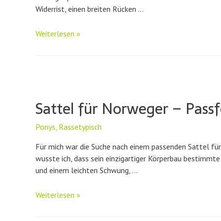
Widerrist, einen breiten Rücken …
Welcher
Weiterlesen »
Sattel
für
Haflinger?
Sattel für Norweger – Pas
Ponys
,
Rassetypisch
Für mich war die Suche nach einem passenden Sattel für
wusste ich, dass sein einzigartiger Körperbau bestimmte
und einem leichten Schwung, …
Sattel
Weiterlesen »
für
Norweger