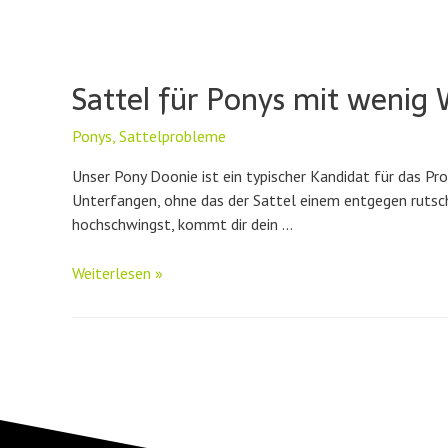
–
Passform
und
Sattel für Ponys mit wenig 
Merkmale
Ponys
,
Sattelprobleme
Unser Pony Doonie ist ein typischer Kandidat für das Pr
Unterfangen, ohne das der Sattel einem entgegen rutsc
hochschwingst, kommt dir dein …
Sattel
Weiterlesen »
für
Ponys
mit
wenig
Widerrist